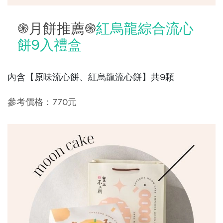
֍月餅推薦֍
紅烏龍綜合流心
餅9入禮盒
內含【原味流心餅、紅烏龍流心餅】共9顆
參考價格：770元