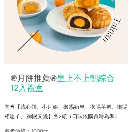
֍月餅推薦֍
皇上不上朝綜合
12入禮盒
內含【流心餅、小月娘、御賜奶皇、御賜芋魁、御賜
相思子、 御賜叉燒】各2顆（口味依購買時為準）
參考價格：1000元