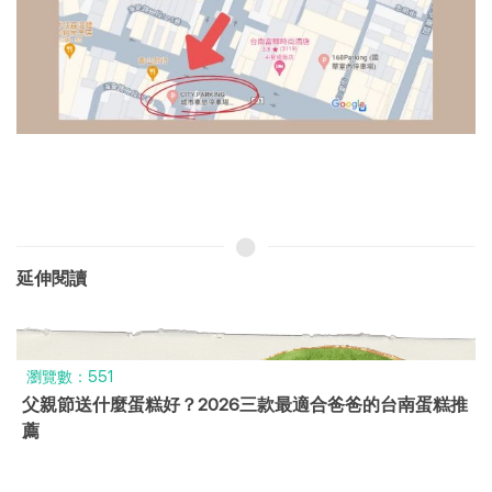
延伸閱讀
瀏覽數：622
糕推
2026 母親節蛋糕推薦｜提前預訂心意不遲到，精選
宅配千層清單