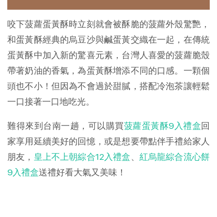
咬下菠蘿蛋黃酥時立刻就會被酥脆的菠蘿外殼驚艷，
和蛋黃酥經典的烏豆沙與鹹蛋黃交織在一起，在傳統
蛋黃酥中加入新的驚喜元素，台灣人喜愛的菠蘿脆殼
帶著奶油的香氣，為蛋黃酥增添不同的口感。一顆個
頭也不小！但因為不會過於甜膩，搭配冷泡茶讓輕鬆
一口接著一口地吃光。
難得來到台南一趟，可以購買
菠蘿蛋黃酥9入禮盒
回
家享用延續美好的回憶，或是想要帶點伴手禮給家人
朋友，
皇上不上朝綜合12入禮盒
、
紅烏龍綜合流心餅
9入禮盒
送禮好看大氣又美味！