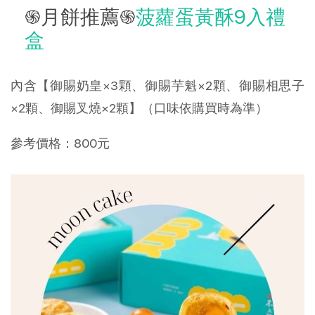
֍月餅推薦֍
菠蘿蛋黃酥9入禮
盒
內含【御賜奶皇×3顆、御賜芋魁×2顆、御賜相思子
×2顆、御賜叉燒×2顆】（口味依購買時為準）
參考價格：800元