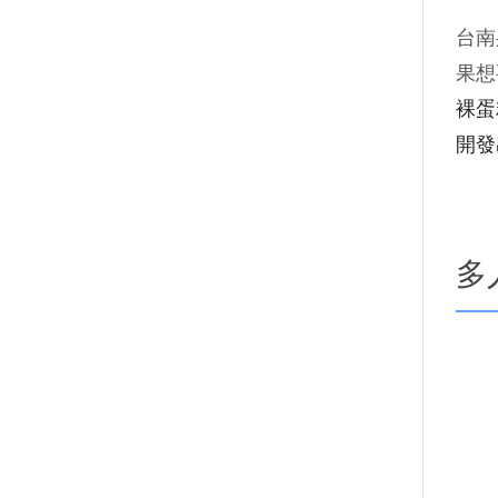
台南
果想
裸蛋
開發
多