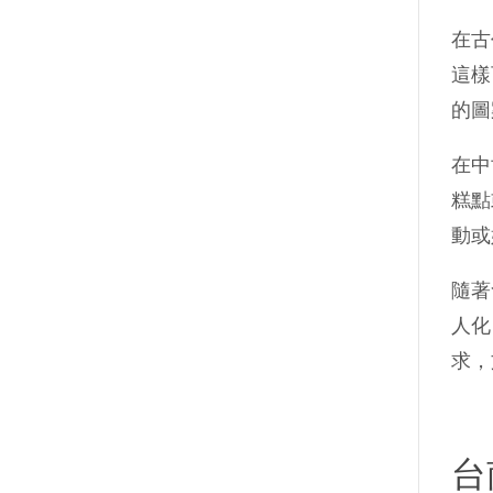
在古
這樣
的圖
在中
糕點
動或
隨著
人化
求，
台