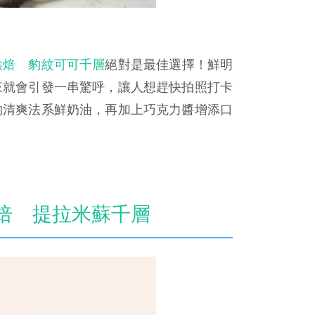
烘焙 豹紋可可千層
絕對是最佳選擇！鮮明
來就會引發一串驚呼，讓人想趕快拍照打卡
的清爽法系鮮奶油，再加上巧克力醬增添口
焙 提拉米蘇千層