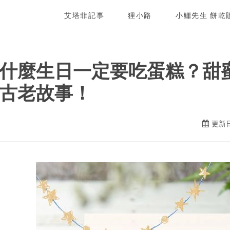
艾塔菲記事
狸小路
小鱷先生 餅乾
什麼生日一定要吃蛋糕？甜
古老故事！
更新日期