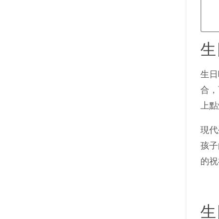
生
生日
合，
上點
現代
孩子
的祝
生