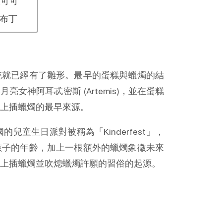
蕉可可
奶布丁
統就已經有了雛形。最早的蛋糕與蠟燭的結
神阿耳忒密斯 (Artemis)，並在蛋糕
上插蠟燭的最早來源。
童生日派對被稱為「Kinderfest」，
孩子的年齡，加上一根額外的蠟燭象徵未來
上插蠟燭並吹熄蠟燭許願的習俗的起源。