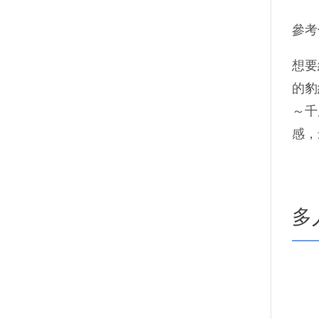
參考
想要
的豹
～千
感，
多