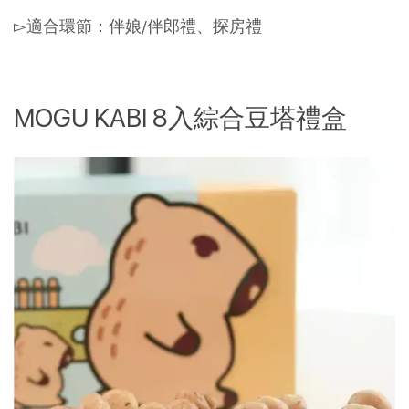
▻適合環節：伴娘/伴郎禮、探房禮
MOGU KABI 8入綜合豆塔禮盒