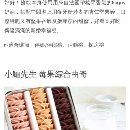
好好！餅乾本身使用用來自法國帶榛果香氣的Isigny
奶油，搭配中間淋上用麥牙糖炒炙的杏仁堅果碎，口
感酥脆又有堅果香氣及麥芽糖的甜蜜，好看又好吃，
傳達滿滿的新婚幸福感。
▻適合環節：伴娘/伴郎禮、活動禮、探房禮
小鱷先生 莓果綜合曲奇