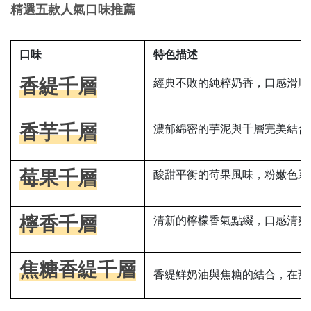
精選五款人氣口味推薦
口味
特色描述
香緹千層
經典不敗的純粹奶香，口感滑順
香芋千層
濃郁綿密的芋泥與千層完美結合
莓果千層
酸甜平衡的莓果風味，粉嫩色系
檸香千層
清新的檸檬香氣點綴，口感清爽
焦糖香緹千層
香緹鮮奶油與焦糖的結合，在甜